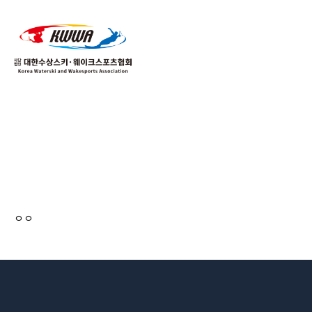
01
04
ㅇㅇ