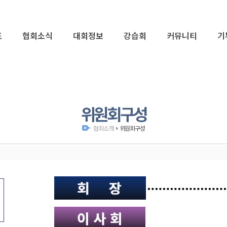
표
협회소식
대회정보
강습회
커뮤니티
기
01
위원회구성
협회소개
위원회구성