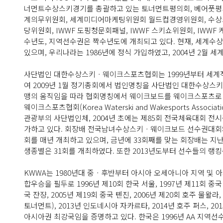
너먼트수상스키경기를 총괄하고 있는 토너먼트평의회, 베어풋평의
계의무위원회, 세계미디어마케팅위원회 월드컵경영위원회, 수상스
당위원회, IWWF 도핑청문회패널, IWWF 스키쇼위원회, IWW
수년도, 지역선수권은 짝수년도에 개최되고 있다. 현재, 세계
있으며, 우리나라는 1986년에 정식 가입하였고, 2004년 2월
사단법인 대한수상스키ㆍ웨이크스포츠협회는 1999년부터 세계적
여 2009년 1월 정기총회에서 법인명칭을 사단법인 대한수상스
맹의 움직임을 따라 협회명칭에서 웨이크보드를 웨이크스포츠로 하는
웨이크스포츠협회(Korea Waterski and Wakesports Ass
관광부의 사단법인체, 2004년 초에는 제85회 전국체육대회 전
가하고 있다. 회장배 전국남녀수상스키ㆍ웨이크보드 선수권대
회를 매년 개최하고 있으며, 금년에 33회째를 맞는 회장배는 지난 
생종별은 31회를 개최하였다. 또한 2013년도부터 선수들의 랭킹
KWWA는 1980년대 중ㆍ후반부터 아시아 오세아니아 지역 및
합우승을 필두로 1996년 제10회 한국 서울, 1997년 제11회 중국 
국 잔쟝, 2005년 제19회 중국 톈진, 2006년 제20회 호주 물왈
토너먼트), 2013년 인도네시아 자카르타, 2014년 호주 퍼스, 
아시아권 최강국임을 증명하고 있다. 한국은 1996년 AA 지역선