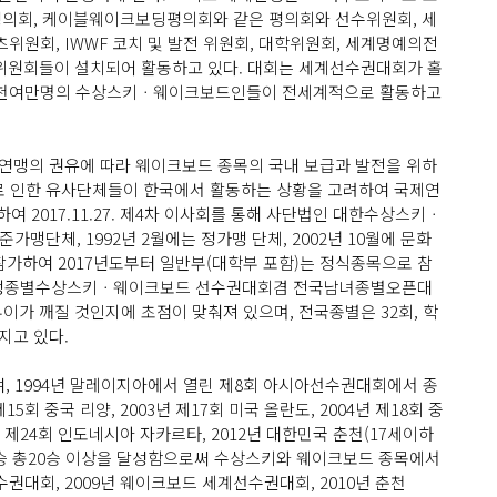
의회, 케이블웨이크보딩평의회와 같은 평의회와 선수위원회, 세
회, IWWF 코치 및 발전 위원회, 대학위원회, 세계명예의전
같은 위원회들이 설치되어 활동하고 있다. 대회는 세계선수권대회가 홀
와 5천여만명의 수상스키ㆍ웨이크보드인들이 전세계적으로 활동하고
맹의 권유에 따라 웨이크보드 종목의 국내 보급과 발전을 위하
로 인한 유사단체들이 한국에서 활동하는 상황을 고려하여 국제연
2017.11.27. 제4차 이사회를 통해 사단법인 대한수상스키ㆍ
회의 준가맹단체, 1992년 2월에는 정가맹 단체, 2002년 10월에 문화
참가하여 2017년도부터 일반부(대학부 포함)는 정식종목으로 참
학생종별수상스키ㆍ웨이크보드 선수권대회겸 전국남녀종별오픈대
부이가 깨질 것인지에 초점이 맞춰져 있으며, 전국종별은 32회, 학
지고 있다.
, 1994년 말레이지아에서 열린 제8회 아시아선수권대회에서 종
15회 중국 리양, 2003년 제17회 미국 올란도, 2004년 제18회 중
10년 제24회 인도네시아 자카르타, 2012년 대한민국 춘천(17세이하
 종합우승 총20승 이상을 달성함으로써 수상스키와 웨이크보드 종목에서
권대회, 2009년 웨이크보드 세계선수권대회, 2010년 춘천