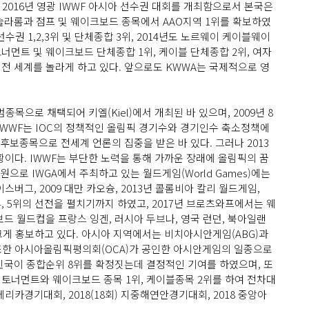
 2016년 영광 IWWF 아시아 선수권 대회를 개최함으로서 본국은
 슬라롬과 점프 및 웨이크보드 종목에서 AAO지역 1위를 확보하였
수권 1,2,3위 및 단체종합 3위, 2014년도 노르웨이 케이블웨이
토너먼트 및 웨이크보드 단체종합 1위, 케이블 단체종합 2위, 여자
 전 세계를 놀라게 하고 있다. 앞으로도 KWWA는 국제적으로 영
목으로 채택되어 키엘(Kiel)에서 개최된 바 있으며, 2009년 8
IWWF는 IOC의 정책적인 올림픽 경기수와 경기인수 축소정책에
 후보종목으로 전세계 언론의 집중을 받은 바 있다. 그러나 2013
황이다. IWWF는 부단한 노력을 통해 가까운 장래에 올림픽의 꿈
으로 IWGA에서 주최하고 있는 월드게임(World Games)에는
스버그, 2009 대만 카오슝, 2013년 콜롬비아 칼리 월드게임,
4, 5위의 선전을 펼치기까지 하였고, 2017년 브로츠와프에서는 웨
드 월드컵을 프랑스 잉겐, 러시아 두브나, 영국 런던, 북아일랜
 크게 홍보하고 있다. 아시아 지역에서는 비치아시안게임(ABG)과
 또한 아시아올림픽평의회(OCA)가 공인한 아시안게임의 일종으로
한민국이 종합순위 8위를 확정짓는데 결정적인 기여를 하였으며, 또
에서 토너먼트와 웨이크보드 종목 1위, 케이블종목 2위를 하여 전차대
리카경기대회, 2018(18회) 지중해연안경기대회, 2018 중앙아