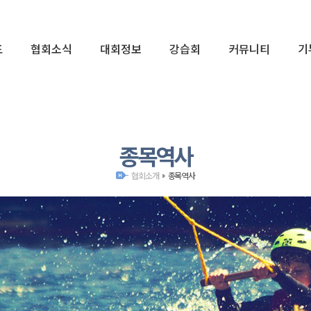
표
협회소식
대회정보
강습회
커뮤니티
기
02
종목역사
협회소개
종목역사