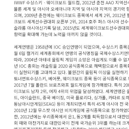
IWWF 수상스키ㆍ웨이크보드 월드컵, 2012년 춘천 AAO 지역
물론 세계 및 아시아 오세아니아 지역 및 아시아 지역의 경기력 
으며, 2009년 춘천에는 웨이크보드 종목에서 세계 2위, 2012년
크보드 세계선수권대회 오픈부 2위, 2014 호주 퍼스 아시아 선수
슬라롬 아시아신기록 달성, 2015년도 세계웨이크보드선수권대회 개
향력을 확대해 가는데 노력을 아끼지 않을 것이다.
세계연맹은 1958년에 IOC 승인연맹이 되었으며, 수상스키 종목은 
월 6일 캘거리 세계총회에서 연맹의 공식명칭을 국제수상스키연맹
따라, 2004년 아테네 올림픽 게임의 소망은 아쉽게도 이룰 수 없
년 IOC 총회는 레슬링을 2020 공식종목으로 채택함으로서 종목
이 실현되기를 고대하고 있다. 불원간의 올림픽 이상을 실현하기 위한
토너먼트수상스키, 베어풋, 웨이크보드 종목 등이 공식종목으로 되어 있
2017년 7월 폴란드 브로츠와프 월드게임에 참가해왔다. 특히 20
이크보드 남자 2위, 여자 4위의 위업을 달성하였다. 세계연맹은
드, 아이슬란드, 중국 베이징, 미국 플로리다, 싱가폴, 카타르 
동남아시안게임(SEAG) 등이 개최되면서 특히 45개 아시아 
2010년 12월 무스캇 아시안 비치게임에 공식종목으로 참가하였다
한, 2012년에는 우리종목에서 은1, 동2개를 획득함으로서 대한민
회 때와 마찬가지로 대한민국이 전체 국가순위 3위를 하는데 크게 기