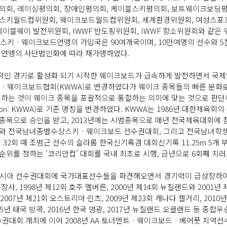
회, 레이싱평의회, 장애인평의회, 케이블스키평의회, 보트웨이크보딩평
키월드컵위원회, 웨이크보드월드컵위원회, 세계환경위원회, 여성스포츠위원
F 케이블웨이 발전위원회, IWWF 반도핑위원회, IWWF 항소위원회와 
수상스키ㆍ웨이크보드연맹의 가입국은 90여개국이며, 10만여명의 선수
 세계연맹의 사단법인화에 따라 재가맹하였다.
인 경기로 활성화 되기 시작한 웨이크보드가 급속하게 발전하면서 국제연
키ㆍ웨이크보드협회(KWWA)로 변경하였다가 웨이크 종목들의 빠른 분화
 것이 웨이크 종목을 포괄적으로 통할하는 의미에 맞는 것으로 판단하여 
ociation: KWWA)로 기존 명칭을 변경하였다. KWWA는 1986년 대한체육
시종목으로 승인을 받고, 2013년에는 시범종목으로 매년 전국체육대회에 
회와 전국남녀종별수상스키ㆍ웨이크보드 선수권대회, 그리고 전국남녀
32회 때 조범근 선수의 슬라롬 한국신기록겸 대회신기록 11.25m 5개 
순위를 정하는 ‘코리안컵’ 대회를 국내 최초로 시행, 금년으로 6회째 치러
 아시아 선수권대회에 국가대표선수들을 파견해오면서 경기력이 급성장하여
장사, 1998년 제12회 호주 멜버른, 2000년 제14회 뉴질랜드와 2001년 제
라, 2007년 제21회 오스트리아 린츠, 2009년 제23회 캐나다 캘거리, 20
2015년 태국 방콕, 2016년 한국 영광, 2017년 뉴질랜드 오클랜드 등
수권대회 개최에 이어 2008년 AA 토너먼트ㆍ웨이크보드ㆍ베어풋 지역선수