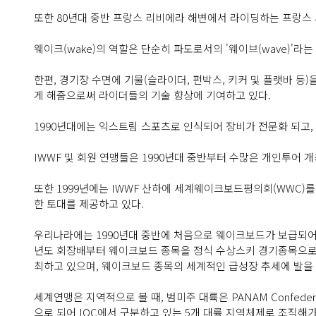
또한 80년대 중반 프랑스 리비에라 해변에서 라이딩하는 프랑스
웨이크(wake)의 역할은 단순히 파도로서의 '웨이브(wave)'라는
한편, 경기장 수면에 기물(슬라이더, 펀박스, 키커 및 플랫바 
게 해줌으로써 라이더들의 기술 향상에 기여하고 있다.
1990년대에는 익스트림 스포츠로 인식되어 장비가 전문화 되고,
IWWF 및 회원 연맹들은 1990년대 중반부터 수많은 개인투어 
또한 1999년에는 IWWF 산하에 세계웨이크보드평의회(WWC
한 토대를 제공하고 있다.
우리나라에는 1990년대 중반에 처음으로 웨이크보드가 보급되어 스
년도 회장배부터 웨이크보드 종목을 정식 수상스키 경기종목으로 
최하고 있으며, 웨이크보드 종목의 세계적인 급성장 추세에 발을 
세계연맹은 지역적으로 볼 때, 범미주 대륙은 PANAM Confederation
으로 되어 IOC에서 구분하고 있는 5개 대륙 지역체제로 조직해