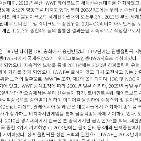
선수권대회, 2013년 부산 IWWF 웨이크보드 세계선수권대회를 개최하였고,
향상에 중요한 영향력을 미치고 있다. 특히 2008년도에는 우리 선수들이
 필리핀 케이블웨이크보드 세계선수권대회 오픈부 3위, 2013년 부산 세계선
권대회 토너먼트 및 웨이크보드 종합우승, 2014 OCA 비치 아시안게임 
인 1, 2, 3위 종합4위 등의 훌륭한 결과들을 지속적으로 작성함으로서
1967년 테헤란 IOC 총회에서 승인받았다. 1972년에는 뮌헨올림픽 시범종
(IWSF)에서 국제수상스키ㆍ웨이크보드연맹(IWWF)으로 개칭하였다. 
게 되었으나, 지속적인 노력을 통해 2011년에는 2020년 하계올림픽 유력
화에 거리를 갖게 되었으나, IWWF는 굴하지 않고 다시 도전하고 있는 상
 노력의 일환으로 IWWF는 또한, 제2의 올림픽이며, IOC 및 NOC 지원
고, IWWF 공식초청에 따라 2001년 일본 아키타, 2005년 독일 두이
09년 대만 카오슝에서는 우리 선수들이 참가, 토너먼트 4위, 웨이크보드 
 올림픽종목으로 승인받기 위하여 미디어를 동원하여 수상스키 및 웨이크보
도하(Doha), 이집트, 말레이시아 등과 같은 대도시들에서 개최하며 종목을
전 국가가 참가하는 비치아시안게임을 통해 올림픽종목화에 기여하고 있다.
. 2010년 경기대회에서 한국은 본 종목에서만 금2, 은3개를 획득, 대
국 종합 3위에 기여하였고, 2014년에는 금3, 은6, 동3개와 단체종합
여하였다. 향후 올림픽을 향한 노력의 일환으로, IWWF는 2018 남아메