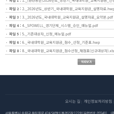
파일 1 :
1._(관련공문)2026년도_상반기_국내대학원_교육지원금_신청
파일 2 :
2._2026년도_상반기_국내대학원_교육지원금_설명자료.hw
파일 3 :
3._2026년도_국내대학원_교육지원금_설명자료_요약본.pdf
파일 4 :
4._SPOWELL_경기단체_시스템_승인_매뉴얼.pdf
파일 5 :
5._기존대상자_신청_메뉴얼.pdf
파일 6 :
6._국내대학원_교육지원금_점수_산정_기준표.hwp
파일 8 :
8._국내대학원_교육지원금_점수산정_채점표(신규대상자).xls
오시는 길
개인정보처리방침
서울특별시 송파구 올림픽로 424 SK핸드볼경기장122호(우편번호 05540)
대